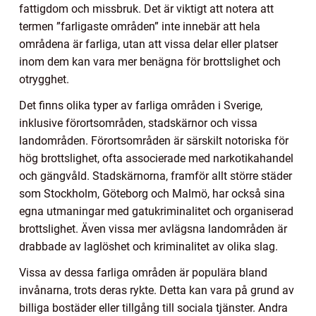
fattigdom och missbruk. Det är viktigt att notera att
termen ”farligaste områden” inte innebär att hela
områdena är farliga, utan att vissa delar eller platser
inom dem kan vara mer benägna för brottslighet och
otrygghet.
Det finns olika typer av farliga områden i Sverige,
inklusive förortsområden, stadskärnor och vissa
landområden. Förortsområden är särskilt notoriska för
hög brottslighet, ofta associerade med narkotikahandel
och gängvåld. Stadskärnorna, framför allt större städer
som Stockholm, Göteborg och Malmö, har också sina
egna utmaningar med gatukriminalitet och organiserad
brottslighet. Även vissa mer avlägsna landområden är
drabbade av laglöshet och kriminalitet av olika slag.
Vissa av dessa farliga områden är populära bland
invånarna, trots deras rykte. Detta kan vara på grund av
billiga bostäder eller tillgång till sociala tjänster. Andra