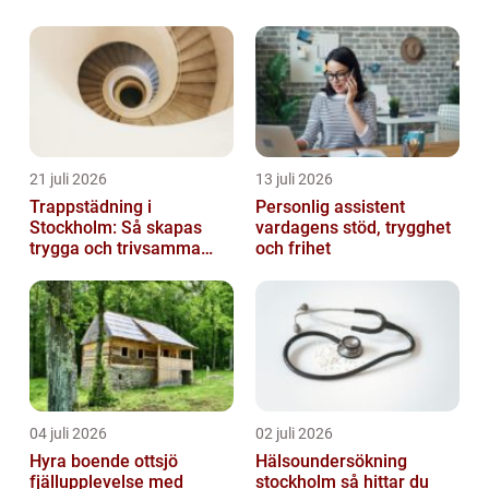
dessa områden, presentera deras olika typer
och popularitet, inkludera kvantitati...
21 juli 2026
13 juli 2026
Trappstädning i
Personlig assistent
Stockholm: Så skapas
vardagens stöd, trygghet
trygga och trivsamma
och frihet
trapphus
04 juli 2026
02 juli 2026
Hyra boende ottsjö
Hälsoundersökning
fjällupplevelse med
stockholm så hittar du