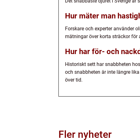
Det snabbaste djuret i Sverige är
Hur mäter man hastigh
Forskare och experter använder ol
mätningar över korta sträckor för 
Hur har för- och nack
Historiskt sett har snabbheten hos 
och snabbheten är inte längre lik
över tid.
Fler nyheter