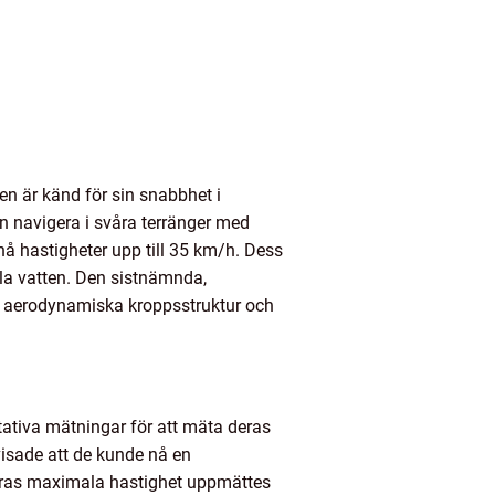
ven är känd för sin snabbhet i
n navigera i svåra terränger med
nå hastigheter upp till 35 km/h. Dess
la vatten. Den sistnämnda,
ss aerodynamiska kroppsstruktur och
itativa mätningar för att mäta deras
visade att de kunde nå en
deras maximala hastighet uppmättes