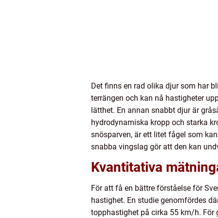
Det finns en rad olika djur som har bl
terrängen och kan nå hastigheter upp
lätthet. En annan snabbt djur är grås
hydrodynamiska kropp och starka kro
snösparven, är ett litet fågel som k
snabba vingslag gör att den kan undvi
Kvantitativa mätning
För att få en bättre förståelse för S
hastighet. En studie genomfördes där
topphastighet på cirka 55 km/h. För