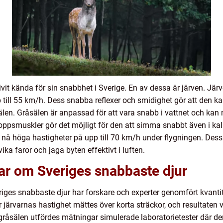
ivit kända för sin snabbhet i Sverige. En av dessa är järven. Jär
 till 55 km/h. Dess snabba reflexer och smidighet gör att den ka
älen. Gråsälen är anpassad för att vara snabb i vattnet och kan 
ppsmuskler gör det möjligt för den att simma snabbt även i kal
an nå höga hastigheter på upp till 70 km/h under flygningen. De
ka faror och jaga byten effektivt i luften.
ar om Sveriges snabbaste djur
veriges snabbaste djur har forskare och experter genomfört kvant
 järvarnas hastighet mättes över korta sträckor, och resultaten 
 gråsälen utfördes mätningar simulerade laboratorietester där 