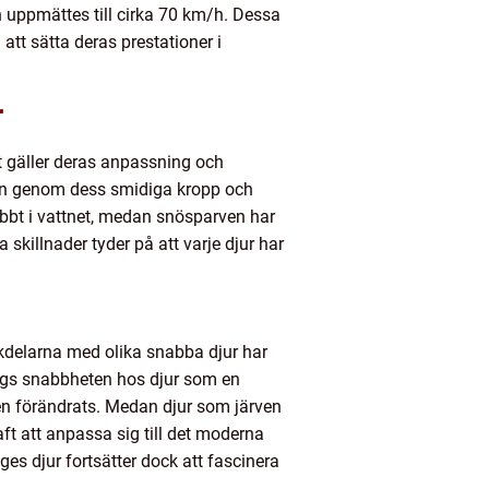
n uppmättes till cirka 70 km/h. Dessa
att sätta deras prestationer i
r
t gäller deras anpassning och
ken genom dess smidiga kropp och
abbt i vattnet, medan snösparven har
killnader tyder på att varje djur har
kdelarna med olika snabba djur har
 sågs snabbheten hos djur som en
ten förändrats. Medan djur som järven
ft att anpassa sig till det moderna
es djur fortsätter dock att fascinera