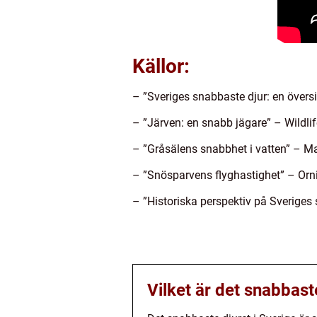
Källor:
– ”Sveriges snabbaste djur: en övers
– ”Järven: en snabb jägare” – Wildlif
– ”Gråsälens snabbhet i vatten” – M
– ”Snösparvens flyghastighet” – Orn
– ”Historiska perspektiv på Sveriges 
Vilket är det snabbast