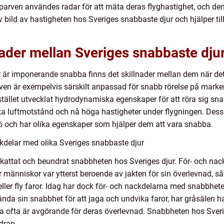
ösparven användes radar för att mäta deras flyghastighet, och de
 bild av hastigheten hos Sveriges snabbaste djur och hjälper till 
ader mellan Sveriges snabbaste dju
ur är imponerande snabba finns det skillnader mellan dem när de
rven är exempelvis särskilt anpassad för snabb rörelse på mar
istället utvecklat hydrodynamiska egenskaper för att röra sig sn
a luftmotstånd och nå höga hastigheter under flygningen. Dessa s
ljö och har olika egenskaper som hjälper dem att vara snabba.
kdelar med olika Sveriges snabbaste djur
attat och beundrat snabbheten hos Sveriges djur. För- och nac
är människor var ytterst beroende av jakten för sin överlevnad,
 eller fly faror. Idag har dock för- och nackdelarna med snabbhe
da sin snabbhet för att jaga och undvika faror, har gråsälen ha
ka ofta är avgörande för deras överlevnad. Snabbheten hos Sverig
dran.