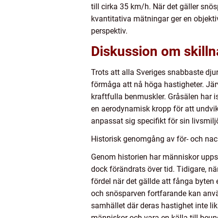
till cirka 35 km/h. När det gäller sn
kvantitativa mätningar ger en objektiv
perspektiv.
Diskussion om skilln
Trots att alla Sveriges snabbaste dj
förmåga att nå höga hastigheter. Jä
kraftfulla benmuskler. Gråsälen har 
en aerodynamisk kropp för att undvik
anpassat sig specifikt för sin livsmi
Historisk genomgång av för- och nac
Genom historien har människor uppsk
dock förändrats över tid. Tidigare, n
fördel när det gällde att fånga byten
och snösparven fortfarande kan använ
samhället där deras hastighet inte li
människor och vara en källa till beun