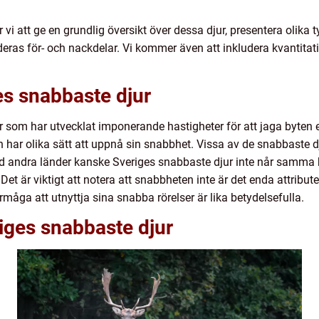
vi att ge en grundlig översikt över dessa djur, presentera olika 
ras för- och nackdelar. Vi kommer även att inkludera kvantitati
es snabbaste djur
 som har utvecklat imponerande hastigheter för att jaga byten el
ch har olika sätt att uppnå sin snabbhet. Vissa av de snabbaste dj
ed andra länder kanske Sveriges snabbaste djur inte når samma
et är viktigt att notera att snabbheten inte är det enda attribut
rmåga att utnyttja sina snabba rörelser är lika betydelsefulla.
iges snabbaste djur