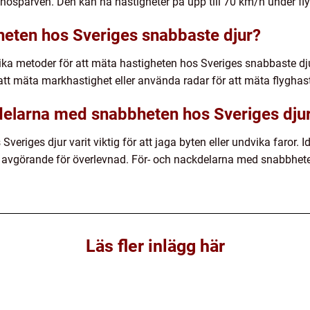
 snösparven. Den kan nå hastigheter på upp till 70 km/h under fl
eten hos Sveriges snabbaste djur?
ika metoder för att mäta hastigheten hos Sveriges snabbaste dj
att mäta markhastighet eller använda radar för att mäta flyghast
delarna med snabbheten hos Sveriges djur
Sveriges djur varit viktig för att jaga byten eller undvika faror.
a avgörande för överlevnad. För- och nackdelarna med snabbhete
Läs fler inlägg här