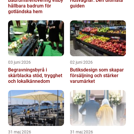
Badrumsrenovering visby
Husvagnar: Den ultimata
hållbara badrum för
guiden
gotländska hem
03 juni 2026
02 juni 2026
Begravningsbyrå i
Butiksdesign som skapar
skärblacka stöd, trygghet
försäljning och stärker
och lokalkännedom
varumärket
31 maj 2026
31 maj 2026