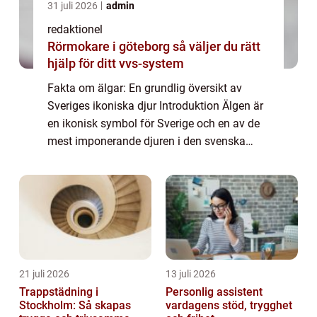
31 juli 2026
admin
redaktionel
Rörmokare i göteborg så väljer du rätt
hjälp för ditt vvs-system
Fakta om älgar: En grundlig översikt av
Sveriges ikoniska djur Introduktion Älgen är
en ikonisk symbol för Sverige och en av de
mest imponerande djuren i den svenska
naturen. Denna artikel kommer att ge en
detaljerad översikt av olika fakta om älgar,...
21 juli 2026
13 juli 2026
Trappstädning i
Personlig assistent
Stockholm: Så skapas
vardagens stöd, trygghet