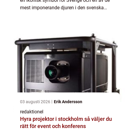
en ikonisk symbol för Sverige och en av de
mest imponerande djuren i den svenska
naturen. Denna artikel kommer att ge en
detaljerad översikt av olika fakta om älgar,...
03 augusti 2026
Erik Andersson
redaktionel
Hyra projektor i stockholm så väljer du
rätt för event och konferens