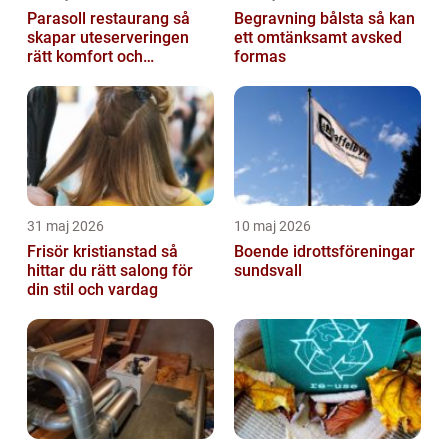
Parasoll restaurang så
Begravning bålsta så kan
skapar uteserveringen
ett omtänksamt avsked
rätt komfort och
formas
lönsamhet
31 maj 2026
10 maj 2026
Frisör kristianstad så
Boende idrottsföreningar
hittar du rätt salong för
sundsvall
din stil och vardag