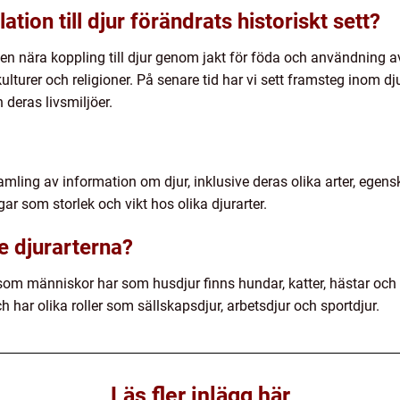
tion till djur förändrats historiskt sett?
 en nära koppling till djur genom jakt för föda och användning av
ulturer och religioner. På senare tid har vi sett framsteg inom
 deras livsmiljöer.
ling av information om djur, inklusive deras olika arter, egensk
ar som storlek och vikt hos olika djurarter.
e djurarterna?
som människor har som husdjur finns hundar, katter, hästar och
ch har olika roller som sällskapsdjur, arbetsdjur och sportdjur.
Läs fler inlägg här