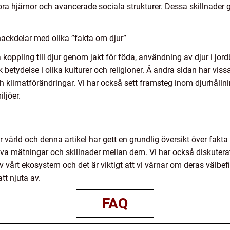
ra hjärnor och avancerade sociala strukturer. Dessa skillnader 
ackdelar med olika ”fakta om djur”
 koppling till djur genom jakt för föda, användning av djur i jo
k betydelse i olika kulturer och religioner. Å andra sidan har vis
och klimatförändringar. Vi har också sett framsteg inom djurhåll
ljöer.
r värld och denna artikel har gett en grundlig översikt över fakta 
tiva mätningar och skillnader mellan dem. Vi har också diskuter
del av vårt ekosystem och det är viktigt att vi värnar om deras väl
tt njuta av.
FAQ