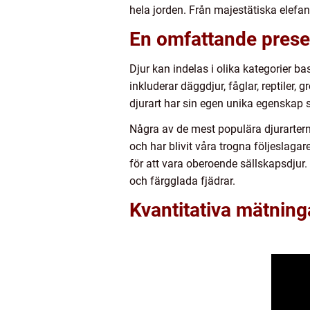
hela jorden. Från majestätiska elefant
En omfattande presen
Djur kan indelas i olika kategorier b
inkluderar däggdjur, fåglar, reptiler, 
djurart har sin egen unika egenskap s
Några av de mest populära djurartern
och har blivit våra trogna följeslag
för att vara oberoende sällskapsdjur
och färgglada fjädrar.
Kvantitativa mätning