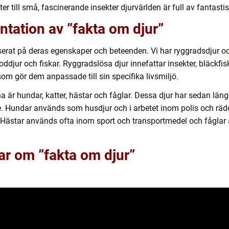
er till små, fascinerande insekter djurvärlden är full av fantastis
tation av ”fakta om djur”
aserat på deras egenskaper och beteenden. Vi har ryggradsdjur oc
groddjur och fiskar. Ryggradslösa djur innefattar insekter, bläckfi
om gör dem anpassade till sin specifika livsmiljö.
a är hundar, katter, hästar och fåglar. Dessa djur har sedan län
are. Hundar används som husdjur och i arbetet inom polis och rä
. Hästar används ofta inom sport och transportmedel och fåglar
ar om ”fakta om djur”