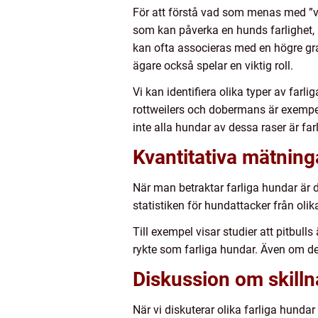
För att förstå vad som menas med ”vär
som kan påverka en hunds farlighet, i
kan ofta associeras med en högre grad
ägare också spelar en viktig roll.
Vi kan identifiera olika typer av farl
rottweilers och dobermans är exempe
inte alla hundar av dessa raser är fa
Kvantitativa mätning
När man betraktar farliga hundar är de
statistiken för hundattacker från olik
Till exempel visar studier att pitbulls
rykte som farliga hundar. Även om det
Diskussion om skilln
När vi diskuterar olika farliga hundar