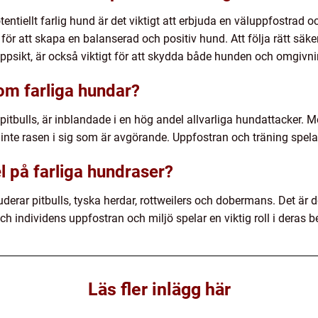
entiellt farlig hund är det viktigt att erbjuda en väluppfostrad o
ör att skapa en balanserad och positiv hund. Att följa rätt säke
psikt, är också viktigt för att skydda både hunden och omgivn
 om farliga hundar?
m pitbulls, är inblandade i en hög andel allvarliga hundattacker. 
inte rasen i sig som är avgörande. Uppfostran och träning spelar e
l på farliga hundraser?
erar pitbulls, tyska herdar, rottweilers och dobermans. Det är doc
ch individens uppfostran och miljö spelar en viktig roll i deras 
Läs fler inlägg här