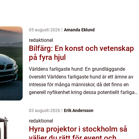
05 augusti 2026
Amanda Eklund
redaktionel
Bilfärg: En konst och vetenskap
på fyra hjul
Världens farligaste hund: En grundläggande
översikt Världens farligaste hund är ett ämne av
intresse för många människor, då det finns en
generell nyfikenhet kring dessa potentiellt farliga
djur. I den här artikeln kommer vi att ta en
noggrannare tit...
03 augusti 2026
Erik Andersson
redaktionel
Hyra projektor i stockholm så
väljer du rätt för event och