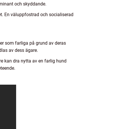
dominant och skyddande.
et. En väluppfostrad och socialiserad
aser som farliga på grund av deras
dlas av dess ägare.
re kan dra nytta av en farlig hund
eteende.