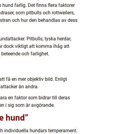
und farlig. Det finns flera faktorer
raser, som pitbulls och rottweilers,
fostran och hur den behandlas av dess
undattacker. Pitbulls, tyska herdar,
 dock viktigt att komma ihåg att
 beteende och farlighet.
tt få en mer objektiv bild. Enligt
a attacker än andra.
ara en faktor som bidrar till deras
sen i sig som är avgörande.
te hund”
 och individuella hundars temperament.