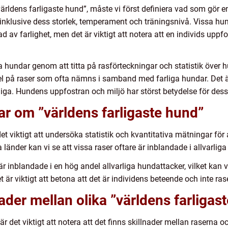
ldens farligaste hund”, måste vi först definiera vad som gör en h
nklusive dess storlek, temperament och träningsnivå. Vissa hund
 av farlighet, men det är viktigt att notera att en individs upp
iga hundar genom att titta på rasförteckningar och statistik över h
l på raser som ofta nämns i samband med farliga hundar. Det är
rliga. Hundens uppfostran och miljö har störst betydelse för dess
ar om ”världens farligaste hund”
t viktigt att undersöka statistik och kvantitativa mätningar för a
a länder kan vi se att vissa raser oftare är inblandade i allvarlig
 är inblandade i en hög andel allvarliga hundattacker, vilket kan v
 är viktigt att betona att det är individens beteende och inte ra
ader mellan olika ”världens farligas
 är det viktigt att notera att det finns skillnader mellan raserna