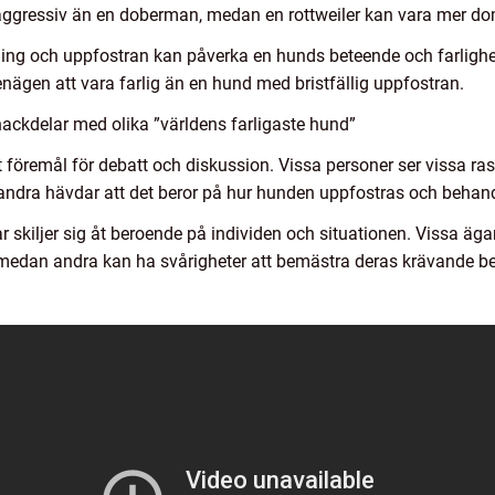
r aggressiv än en doberman, medan en rottweiler kan vara mer 
räning och uppfostran kan påverka en hunds beteende och farligh
nägen att vara farlig än en hund med bristfällig uppfostran.
ackdelar med olika ”världens farligaste hund”
rit föremål för debatt och diskussion. Vissa personer ser vissa r
andra hävdar att det beror på hur hunden uppfostras och behan
 skiljer sig åt beroende på individen och situationen. Vissa äga
edan andra kan ha svårigheter att bemästra deras krävande b